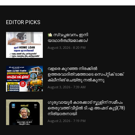
EDITOR PICKS
സ്വപ്നഭവനം ഇനി
യാഥാർത്ഥ്യമാക്കാം!
August 3, 2026 - 8:20 PM
വളരെ കുറഞ്ഞ നിരക്കിൽ
ഉത്തരവാദിത്വത്തോടെ സെപ്റ്റിക് ടാങ്ക്
ക്ലീനിങ് ചെയ്തു നൽകുന്നു
August 3, 2026 - 7:39 AM
ഗുരുവായൂർ കാരക്കാട് സ്കൂളിന് സമീപം
തെരുവത്ത് വീട്ടിൽ ടി.എ അഹ്മദ് കുട്ടി(78)
നിര്യാതനായി
August 2, 2026 - 7:19 PM