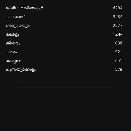
ജില്ലാ വാർത്തകൾ
6204
ചാവക്കാട്
3484
ഗുരുവായൂർ
2377
കേരളം
1244
ക്രൈം
1086
ചരമം
921
കടപ്പുറം
651
പുന്നയൂർക്കുളം
578