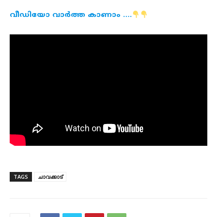
വീഡിയോ വാർത്ത കാണാം ….
TAGS
ചാവക്കാട്